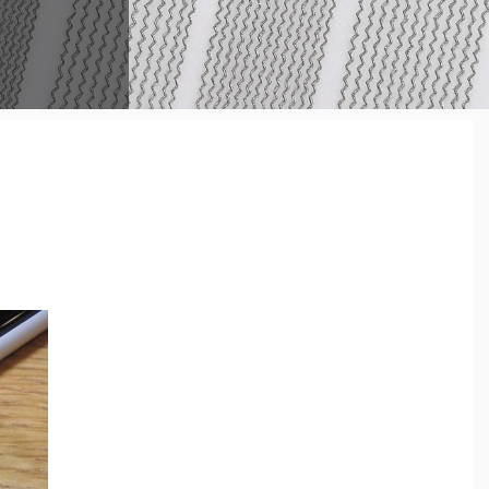
 めっちゃ
必要となっ
だよ ...
たい ...
てみたいな
 ...
かったり…な
るには スネ
叩けば良いの
な音にならな
ラムヘッド
からはずっ
が 裏側の