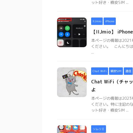
ット好き・格安SIM ...
IIJmio
iPhone
【IIJmio】 iPho
本ページの情報は202
ください。 こんにちは
...
Chat WiFi
格安SIM
通信
Chat WiFi
よ
本ページの情報は202
ください。特に注記の
ット好き・格安SIM ...
ソムリエ