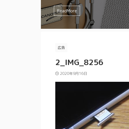
を選んでしまいませんか？？ みやっちょ
ミュート方法 などなど、様々な要素が
みやっちょも全く叩く気の無かったジャンル
ドの特徴やイメージを確認してから購入し
すよね。 まずは一人でじっくり練習し
イチわからないですよね。 そんなスネア迷
味が合わなかったり、人間的に合わな
るよ。 理想のスネアサウンドを追求す
とあるけどジャズドラムはどうやって
試してみたけど、なかなか思ったよう
ReadMore
ReadMore
ReadMore
ReadMore
ReadMore
ReadMore
ReadMore
ReadMore
ReadMore
ReadMore
もったいない ...
てきます。 ...
と思ったことは ...
かなか難しい ...
アの素材 打面のドラムヘッド 裏面のド
かわからない みやっちょ ジャズドラム
い そんな人にぜひ試してもらいたいの
ミュート方法 な ...
と逃げまわっ ...
...
広告
2_IMG_8256
2020年9月16日