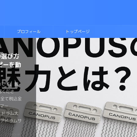
プロフィール
トップページ
の選び方
ヘッド比
に入れ
テキス
ラムに挑
ネアヘッ
側にこだ
ルースド
ディッ
ーのドラ
ピーを動
きまとめ
！
則本
か？？
わるの
トは？？
のです。最
のです。最
ものです。最
ものです。最
ものです。最
のです。最
のです。最
認くださ
認くださ
認くださ
認くださ
認くださ
認くださ
認くださ
のです。最
ものです。最
ものです。最
は全て税込金
は全て税込金
は全て税込金
は全て税込金
は全て税込金
は全て税込金
は全て税込金
認くださ
認くださ
認くださ
マー
マー
マー
マー
マー
マーみやっ
マー みやっ
は全て税込金
は全て税込金
は全て税込金
ょ ドラム大
ょ ドラム大
ょ ドラム大
ょ ドラム大
ょ ドラム大
、チューニン
なら流行し
マー
マー
マー
ネアドラムサ
ょがおすすめ
ょが変拍子の
 がヘッド
ょがブルース
メタルスネア
 恋するフ
ょ ドラム大
ょ ドラム大
ょ ドラム大
ラムヘッド
の要といえ
。 変拍
ネアのヘッ
をしたい。
ドラムを買
しましたよ
ネアドラムサ
ラマーみやっ
ょがスネアの
種類が多す
ドを手に入
ドラマーが一
ヘッドを買
。 とはい
くさんある
いません
ズドラムを
介するよ。
い同じヘッド
裏側のヘッド
みやっちょ
しでもヘッ
も気が引けま
違うのかイマ
ですが、趣
ピーを紹介す
は叩いたこ
なヘッドを