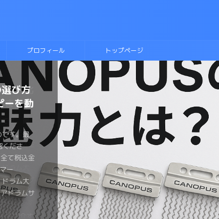
プロフィール
トップページ
の選び方
ヘッド比
に入れ
テキス
ラムに挑
ネアヘッ
側にこだ
ルースド
ディッ
ーのドラ
ピーを動
きまとめ
！
則本
か？？
わるの
トは？？
のです。最
のです。最
ものです。最
ものです。最
ものです。最
のです。最
のです。最
認くださ
認くださ
認くださ
認くださ
認くださ
認くださ
認くださ
のです。最
ものです。最
ものです。最
は全て税込金
は全て税込金
は全て税込金
は全て税込金
は全て税込金
は全て税込金
は全て税込金
認くださ
認くださ
認くださ
マー
マー
マー
マー
マー
マーみやっ
マー みやっ
は全て税込金
は全て税込金
は全て税込金
ょ ドラム大
ょ ドラム大
ょ ドラム大
ょ ドラム大
ょ ドラム大
、チューニン
なら流行し
マー
マー
マー
ネアドラムサ
ょがおすすめ
ょが変拍子の
 がヘッド
ょがブルース
メタルスネア
 恋するフ
ょ ドラム大
ょ ドラム大
ょ ドラム大
ラムヘッド
の要といえ
。 変拍
ネアのヘッ
をしたい。
ドラムを買
しましたよ
ネアドラムサ
ラマーみやっ
ょがスネアの
種類が多す
ドを手に入
ドラマーが一
ヘッドを買
。 とはい
くさんある
いません
ズドラムを
介するよ。
い同じヘッド
裏側のヘッド
みやっちょ
しでもヘッ
も気が引けま
違うのかイマ
ですが、趣
ピーを紹介す
は叩いたこ
なヘッドを