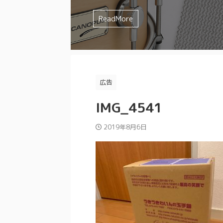
を選んでしまいませんか？？ みやっちょ
ミュート方法 などなど、様々な要素が
みやっちょも全く叩く気の無かったジャンル
ドの特徴やイメージを確認してから購入し
すよね。 まずは一人でじっくり練習し
イチわからないですよね。 そんなスネア迷
味が合わなかったり、人間的に合わな
るよ。 理想のスネアサウンドを追求す
とあるけどジャズドラムはどうやって
試してみたけど、なかなか思ったよう
ReadMore
ReadMore
ReadMore
ReadMore
ReadMore
ReadMore
ReadMore
ReadMore
ReadMore
ReadMore
もったいない ...
てきます。 ...
と思ったことは ...
かなか難しい ...
アの素材 打面のドラムヘッド 裏面のド
かわからない みやっちょ ジャズドラム
い そんな人にぜひ試してもらいたいの
ミュート方法 な ...
と逃げまわっ ...
...
広告
IMG_4541
2019年8月6日