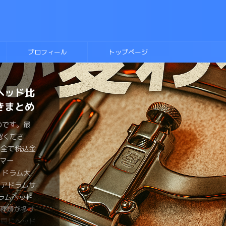
プロフィール
トップページ
の選び方
ヘッド比
に入れ
テキス
ラムに挑
ネアヘッ
側にこだ
ルースド
ディッ
ーのドラ
ピーを動
きまとめ
！
則本
か？？
わるの
トは？？
のです。最
のです。最
ものです。最
ものです。最
ものです。最
のです。最
のです。最
認くださ
認くださ
認くださ
認くださ
認くださ
認くださ
認くださ
のです。最
ものです。最
ものです。最
は全て税込金
は全て税込金
は全て税込金
は全て税込金
は全て税込金
は全て税込金
は全て税込金
認くださ
認くださ
認くださ
マー
マー
マー
マー
マー
マーみやっ
マー みやっ
は全て税込金
は全て税込金
は全て税込金
ょ ドラム大
ょ ドラム大
ょ ドラム大
ょ ドラム大
ょ ドラム大
、チューニン
なら流行し
マー
マー
マー
ネアドラムサ
ょがおすすめ
ょが変拍子の
 がヘッド
ょがブルース
メタルスネア
 恋するフ
ょ ドラム大
ょ ドラム大
ょ ドラム大
ラムヘッド
の要といえ
。 変拍
ネアのヘッ
をしたい。
ドラムを買
しましたよ
ネアドラムサ
ラマーみやっ
ょがスネアの
種類が多す
ドを手に入
ドラマーが一
ヘッドを買
。 とはい
くさんある
いません
ズドラムを
介するよ。
い同じヘッド
裏側のヘッド
みやっちょ
しでもヘッ
も気が引けま
違うのかイマ
ですが、趣
ピーを紹介す
は叩いたこ
なヘッドを