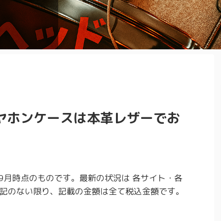
 めっちゃ
必要となっ
だよ ...
たい ...
てみたいな
 ...
かったり…な
るには スネ
叩けば良いの
な音にならな
ラムヘッド
からはずっ
が 裏側の
ヤホンケースは本革レザーでお
年9月時点のものです。最新の状況は 各サイト・各
記のない限り、記載の金額は全て税込金額です。