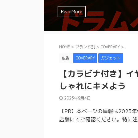
を選んでしまいませんか？？ みやっちょ
ミュート方法 などなど、様々な要素が
みやっちょも全く叩く気の無かったジャンル
ドの特徴やイメージを確認してから購入し
すよね。 まずは一人でじっくり練習し
イチわからないですよね。 そんなスネア迷
味が合わなかったり、人間的に合わな
るよ。 理想のスネアサウンドを追求す
とあるけどジャズドラムはどうやって
試してみたけど、なかなか思ったよう
ReadMore
ReadMore
ReadMore
ReadMore
ReadMore
ReadMore
ReadMore
ReadMore
ReadMore
ReadMore
もったいない ...
てきます。 ...
と思ったことは ...
かなか難しい ...
アの素材 打面のドラムヘッド 裏面のド
かわからない みやっちょ ジャズドラム
い そんな人にぜひ試してもらいたいの
ミュート方法 な ...
と逃げまわっ ...
...
HOME
>
ブランド別
>
COVERARY
>
広告
COVERARY
ガジェット
【カラビナ付き】イ
しゃれにキメよう
2023年9月4日
【PR】本ページの情報は2023
店舗にてご確認ください。特に注