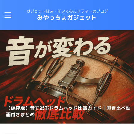
ガジェット好き・叩いてみたドラマーのブログ
みやっちょガジェット
CANOPUSスネアワイヤーの選び方と比較｜カノウプスス
【保存版】音で選ぶドラムヘッド比較ガイド｜叩き比べ動
変拍子のドラム曲に最適なテキスト・教則本はコレしかな
ロックドラマーがジャズドラムに挑戦する方法！おすすめ
【スネアチューニング】スネアヘッド交換で音が変わるの
【スネアチューニング】裏側にこだわる〜スナッピーで音
【ドラム演奏してみた】ブルースドラムの練習に最適なテ
恋するフォーチュンクッキーのドラムを叩いてみた 練習
ナッピーを動画で解説
画付きまとめ
理想のスネアサウンドを手に入れろ！スナッピーの選び方
い！
の教則本は？？
か？？
が変わるのか？実験してみた
キストは？？
スネアドラムの選び方 〜ラディック・メタル編〜
方法