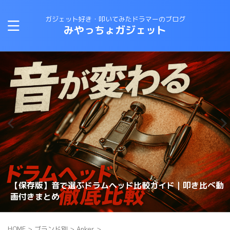
ガジェット好き・叩いてみたドラマーのブログ
みやっちょガジェット
CANOPUSスネアワイヤーの選び方と比較｜カノウプスス
【保存版】音で選ぶドラムヘッド比較ガイド｜叩き比べ動
変拍子のドラム曲に最適なテキスト・教則本はコレしかな
ロックドラマーがジャズドラムに挑戦する方法！おすすめ
【スネアチューニング】スネアヘッド交換で音が変わるの
【スネアチューニング】裏側にこだわる〜スナッピーで音
【ドラム演奏してみた】ブルースドラムの練習に最適なテ
恋するフォーチュンクッキーのドラムを叩いてみた 練習
ナッピーを動画で解説
画付きまとめ
理想のスネアサウンドを手に入れろ！スナッピーの選び方
い！
の教則本は？？
か？？
が変わるのか？実験してみた
キストは？？
スネアドラムの選び方 〜ラディック・メタル編〜
方法
HOME
>
ブランド別
>
Anker
>