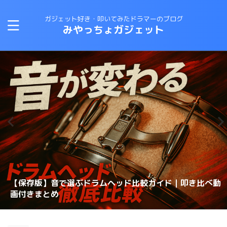
ガジェット好き・叩いてみたドラマーのブログ
みやっちょガジェット
CANOPUSスネアワイヤーの選び方と比較｜カノウプスス
【保存版】音で選ぶドラムヘッド比較ガイド｜叩き比べ動
変拍子のドラム曲に最適なテキスト・教則本はコレしかな
ロックドラマーがジャズドラムに挑戦する方法！おすすめ
【スネアチューニング】スネアヘッド交換で音が変わるの
【スネアチューニング】裏側にこだわる〜スナッピーで音
【ドラム演奏してみた】ブルースドラムの練習に最適なテ
恋するフォーチュンクッキーのドラムを叩いてみた 練習
ナッピーを動画で解説
画付きまとめ
理想のスネアサウンドを手に入れろ！スナッピーの選び方
い！
の教則本は？？
か？？
が変わるのか？実験してみた
キストは？？
スネアドラムの選び方 〜ラディック・メタル編〜
方法