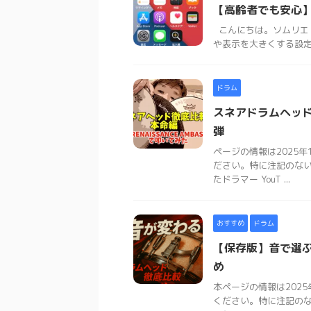
【高齢者でも安心】
こんにちは。ソムリエ ブ
や表示を大きくする設定
ドラム
スネアドラムヘッ
弾
ページの情報は2025
ださい。特に注記のな
たドラマー YouT ...
おすすめ
ドラム
【保存版】音で選
め
本ページの情報は202
ください。特に注記の