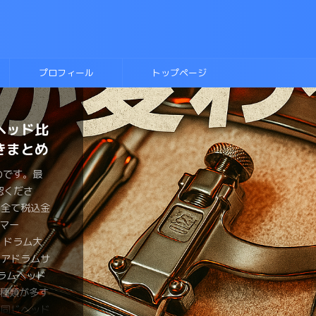
プロフィール
トップページ
の選び方
ヘッド比
に入れ
テキス
ラムに挑
ネアヘッ
側にこだ
ルースド
ディッ
ーのドラ
ピーを動
きまとめ
！
則本
か？？
わるの
トは？？
のです。最
のです。最
ものです。最
ものです。最
ものです。最
のです。最
のです。最
認くださ
認くださ
認くださ
認くださ
認くださ
認くださ
認くださ
のです。最
ものです。最
ものです。最
は全て税込金
は全て税込金
は全て税込金
は全て税込金
は全て税込金
は全て税込金
は全て税込金
認くださ
認くださ
認くださ
マー
マー
マー
マー
マー
マーみやっ
マー みやっ
は全て税込金
は全て税込金
は全て税込金
ょ ドラム大
ょ ドラム大
ょ ドラム大
ょ ドラム大
ょ ドラム大
、チューニン
なら流行し
マー
マー
マー
ネアドラムサ
ょがおすすめ
ょが変拍子の
 がヘッド
ょがブルース
メタルスネア
 恋するフ
ょ ドラム大
ょ ドラム大
ょ ドラム大
ラムヘッド
の要といえ
。 変拍
ネアのヘッ
をしたい。
ドラムを買
しましたよ
ネアドラムサ
ラマーみやっ
ょがスネアの
種類が多す
ドを手に入
ドラマーが一
ヘッドを買
。 とはい
くさんある
いません
ズドラムを
介するよ。
い同じヘッド
裏側のヘッド
みやっちょ
しでもヘッ
も気が引けま
違うのかイマ
ですが、趣
ピーを紹介す
は叩いたこ
なヘッドを