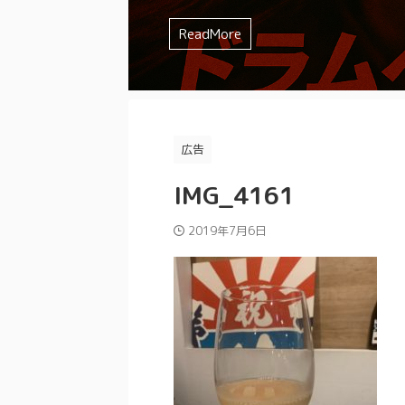
を選んでしまいませんか？？ みやっちょ
ミュート方法 などなど、様々な要素が
みやっちょも全く叩く気の無かったジャンル
ドの特徴やイメージを確認してから購入し
すよね。 まずは一人でじっくり練習し
イチわからないですよね。 そんなスネア迷
味が合わなかったり、人間的に合わな
るよ。 理想のスネアサウンドを追求す
とあるけどジャズドラムはどうやって
試してみたけど、なかなか思ったよう
ReadMore
ReadMore
ReadMore
ReadMore
ReadMore
ReadMore
ReadMore
ReadMore
ReadMore
ReadMore
もったいない ...
てきます。 ...
と思ったことは ...
かなか難しい ...
アの素材 打面のドラムヘッド 裏面のド
かわからない みやっちょ ジャズドラム
い そんな人にぜひ試してもらいたいの
ミュート方法 な ...
と逃げまわっ ...
...
広告
IMG_4161
2019年7月6日