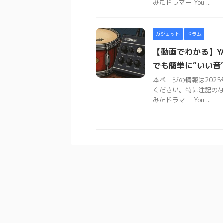
みたドラマー You ...
ガジェット
ドラム
【動画でわかる】YA
でも簡単に“いい音
本ページの情報は202
ください。特に注記の
みたドラマー You ...