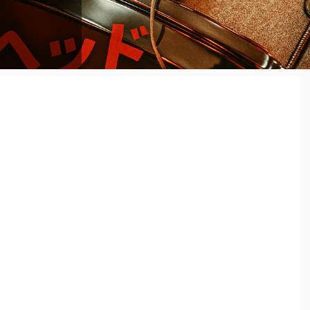
 めっちゃ
必要となっ
だよ ...
たい ...
てみたいな
 ...
かったり…な
るには スネ
叩けば良いの
な音にならな
ラムヘッド
からはずっ
が 裏側の