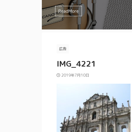
を選んでしまいませんか？？ みやっちょ
ミュート方法 などなど、様々な要素が
みやっちょも全く叩く気の無かったジャンル
ドの特徴やイメージを確認してから購入し
すよね。 まずは一人でじっくり練習し
イチわからないですよね。 そんなスネア迷
味が合わなかったり、人間的に合わな
るよ。 理想のスネアサウンドを追求す
とあるけどジャズドラムはどうやって
試してみたけど、なかなか思ったよう
ReadMore
ReadMore
ReadMore
ReadMore
ReadMore
ReadMore
ReadMore
ReadMore
ReadMore
ReadMore
もったいない ...
てきます。 ...
と思ったことは ...
かなか難しい ...
アの素材 打面のドラムヘッド 裏面のド
かわからない みやっちょ ジャズドラム
い そんな人にぜひ試してもらいたいの
ミュート方法 な ...
と逃げまわっ ...
...
広告
IMG_4221
2019年7月10日