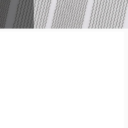
 めっちゃ
必要となっ
だよ ...
たい ...
てみたいな
 ...
かったり…な
るには スネ
叩けば良いの
な音にならな
ラムヘッド
からはずっ
が 裏側の