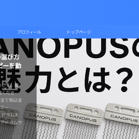
プロフィール
トップページ
の選び方
ヘッド比
に入れ
テキス
ラムに挑
ネアヘッ
側にこだ
ルースド
ディッ
ーのドラ
ピーを動
きまとめ
！
則本
か？？
わるの
トは？？
のです。最
のです。最
ものです。最
ものです。最
ものです。最
のです。最
のです。最
認くださ
認くださ
認くださ
認くださ
認くださ
認くださ
認くださ
のです。最
ものです。最
ものです。最
は全て税込金
は全て税込金
は全て税込金
は全て税込金
は全て税込金
は全て税込金
は全て税込金
認くださ
認くださ
認くださ
マー
マー
マー
マー
マー
マーみやっ
マー みやっ
は全て税込金
は全て税込金
は全て税込金
ょ ドラム大
ょ ドラム大
ょ ドラム大
ょ ドラム大
ょ ドラム大
、チューニン
なら流行し
マー
マー
マー
ネアドラムサ
ょがおすすめ
ょが変拍子の
 がヘッド
ょがブルース
メタルスネア
 恋するフ
ょ ドラム大
ょ ドラム大
ょ ドラム大
ラムヘッド
の要といえ
。 変拍
ネアのヘッ
をしたい。
ドラムを買
しましたよ
ネアドラムサ
ラマーみやっ
ょがスネアの
種類が多す
ドを手に入
ドラマーが一
ヘッドを買
。 とはい
くさんある
いません
ズドラムを
介するよ。
い同じヘッド
裏側のヘッド
みやっちょ
しでもヘッ
も気が引けま
違うのかイマ
ですが、趣
ピーを紹介す
は叩いたこ
なヘッドを