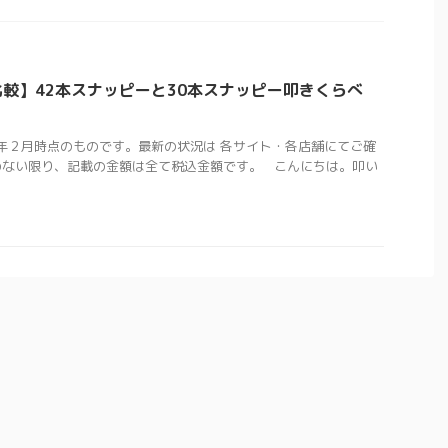
較】42本スナッピーと30本スナッピー叩きくらべ
5年２月時点のものです。最新の状況は 各サイト・各店舗にてご確
のない限り、記載の金額は全て税込金額です。 こんにちは。叩い