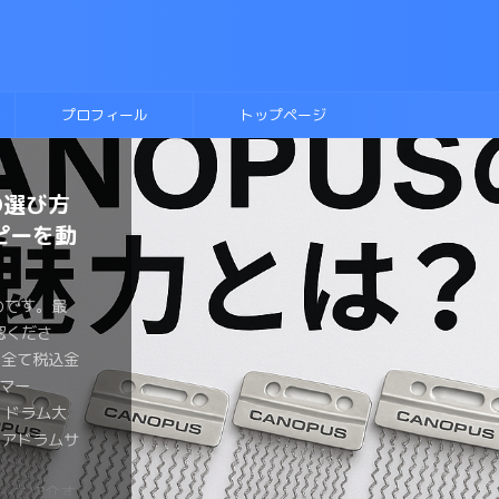
プロフィール
トップページ
の選び方
ヘッド比
に入れ
テキス
ラムに挑
ネアヘッ
側にこだ
ルースド
ディッ
ーのドラ
ピーを動
きまとめ
！
則本
か？？
わるの
トは？？
のです。最
のです。最
ものです。最
ものです。最
ものです。最
のです。最
のです。最
認くださ
認くださ
認くださ
認くださ
認くださ
認くださ
認くださ
のです。最
ものです。最
ものです。最
は全て税込金
は全て税込金
は全て税込金
は全て税込金
は全て税込金
は全て税込金
は全て税込金
認くださ
認くださ
認くださ
マー
マー
マー
マー
マー
マーみやっ
マー みやっ
は全て税込金
は全て税込金
は全て税込金
ょ ドラム大
ょ ドラム大
ょ ドラム大
ょ ドラム大
ょ ドラム大
、チューニン
なら流行し
マー
マー
マー
ネアドラムサ
ょがおすすめ
ょが変拍子の
 がヘッド
ょがブルース
メタルスネア
 恋するフ
ょ ドラム大
ょ ドラム大
ょ ドラム大
ラムヘッド
の要といえ
。 変拍
ネアのヘッ
をしたい。
ドラムを買
しましたよ
ネアドラムサ
ラマーみやっ
ょがスネアの
種類が多す
ドを手に入
ドラマーが一
ヘッドを買
。 とはい
くさんある
いません
ズドラムを
介するよ。
い同じヘッド
裏側のヘッド
みやっちょ
しでもヘッ
も気が引けま
違うのかイマ
ですが、趣
ピーを紹介す
は叩いたこ
なヘッドを