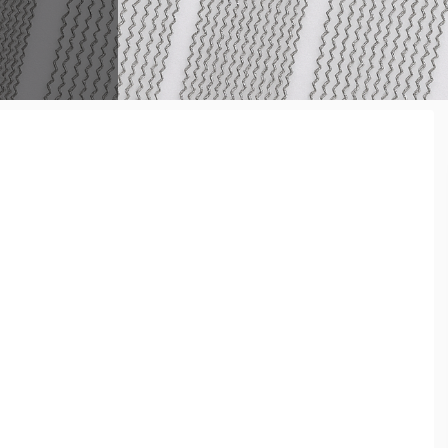
 めっちゃ
必要となっ
だよ ...
たい ...
てみたいな
 ...
かったり…な
るには スネ
叩けば良いの
な音にならな
ラムヘッド
からはずっ
が 裏側の