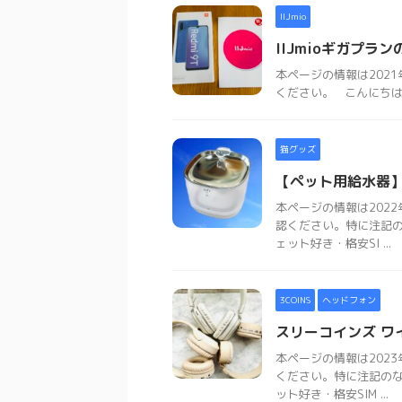
IIJmio
IIJmioギガプ
本ページの情報は202
ください。 こんにちは。ソ
猫グッズ
【ペット用給水器】
本ページの情報は202
認ください。特に注記
ェット好き・格安SI ...
3COINS
ヘッドフォン
スリーコインズ ワ
本ページの情報は202
ください。特に注記の
ット好き・格安SIM ...