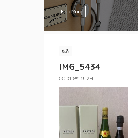
を選んでしまいませんか？？ みやっちょ
ミュート方法 などなど、様々な要素が
みやっちょも全く叩く気の無かったジャンル
ドの特徴やイメージを確認してから購入し
すよね。 まずは一人でじっくり練習し
イチわからないですよね。 そんなスネア迷
味が合わなかったり、人間的に合わな
るよ。 理想のスネアサウンドを追求す
とあるけどジャズドラムはどうやって
試してみたけど、なかなか思ったよう
ReadMore
ReadMore
ReadMore
ReadMore
ReadMore
ReadMore
ReadMore
ReadMore
ReadMore
ReadMore
もったいない ...
てきます。 ...
と思ったことは ...
かなか難しい ...
アの素材 打面のドラムヘッド 裏面のド
かわからない みやっちょ ジャズドラム
い そんな人にぜひ試してもらいたいの
ミュート方法 な ...
と逃げまわっ ...
...
広告
IMG_5434
2019年11月2日