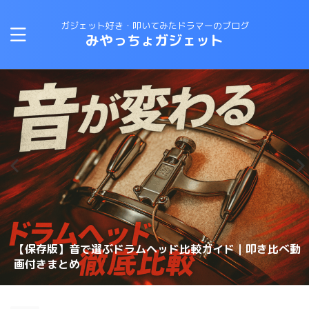
ガジェット好き・叩いてみたドラマーのブログ
みやっちょガジェット
CANOPUSスネアワイヤーの選び方と比較｜カノウプスス
【保存版】音で選ぶドラムヘッド比較ガイド｜叩き比べ動
変拍子のドラム曲に最適なテキスト・教則本はコレしかな
ロックドラマーがジャズドラムに挑戦する方法！おすすめ
【スネアチューニング】スネアヘッド交換で音が変わるの
【スネアチューニング】裏側にこだわる〜スナッピーで音
【ドラム演奏してみた】ブルースドラムの練習に最適なテ
恋するフォーチュンクッキーのドラムを叩いてみた 練習
ナッピーを動画で解説
画付きまとめ
理想のスネアサウンドを手に入れろ！スナッピーの選び方
い！
の教則本は？？
か？？
が変わるのか？実験してみた
キストは？？
スネアドラムの選び方 〜ラディック・メタル編〜
方法