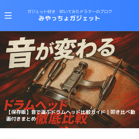
ガジェット好き・叩いてみたドラマーのブログ
みやっちょガジェット
CANOPUSスネアワイヤーの選び方と比較｜カノウプスス
【保存版】音で選ぶドラムヘッド比較ガイド｜叩き比べ動
変拍子のドラム曲に最適なテキスト・教則本はコレしかな
ロックドラマーがジャズドラムに挑戦する方法！おすすめ
【スネアチューニング】スネアヘッド交換で音が変わるの
【スネアチューニング】裏側にこだわる〜スナッピーで音
【ドラム演奏してみた】ブルースドラムの練習に最適なテ
恋するフォーチュンクッキーのドラムを叩いてみた 練習
ナッピーを動画で解説
画付きまとめ
理想のスネアサウンドを手に入れろ！スナッピーの選び方
い！
の教則本は？？
か？？
が変わるのか？実験してみた
キストは？？
スネアドラムの選び方 〜ラディック・メタル編〜
方法