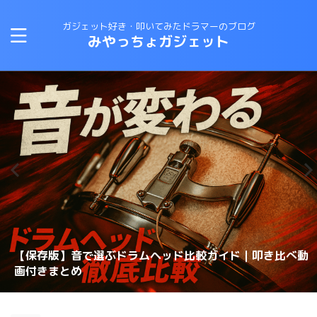
ガジェット好き・叩いてみたドラマーのブログ
みやっちょガジェット
CANOPUSスネアワイヤーの選び方と比較｜カノウプスス
【保存版】音で選ぶドラムヘッド比較ガイド｜叩き比べ動
変拍子のドラム曲に最適なテキスト・教則本はコレしかな
ロックドラマーがジャズドラムに挑戦する方法！おすすめ
【スネアチューニング】スネアヘッド交換で音が変わるの
【スネアチューニング】裏側にこだわる〜スナッピーで音
【ドラム演奏してみた】ブルースドラムの練習に最適なテ
恋するフォーチュンクッキーのドラムを叩いてみた 練習
ナッピーを動画で解説
画付きまとめ
理想のスネアサウンドを手に入れろ！スナッピーの選び方
い！
の教則本は？？
か？？
が変わるのか？実験してみた
キストは？？
スネアドラムの選び方 〜ラディック・メタル編〜
方法