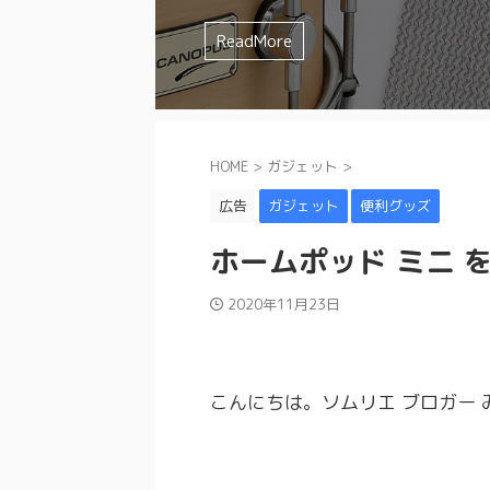
を選んでしまいませんか？？ みやっちょ
ミュート方法 などなど、様々な要素が
みやっちょも全く叩く気の無かったジャンル
ドの特徴やイメージを確認してから購入し
すよね。 まずは一人でじっくり練習し
イチわからないですよね。 そんなスネア迷
味が合わなかったり、人間的に合わな
るよ。 理想のスネアサウンドを追求す
とあるけどジャズドラムはどうやって
試してみたけど、なかなか思ったよう
ReadMore
ReadMore
ReadMore
ReadMore
ReadMore
ReadMore
ReadMore
ReadMore
ReadMore
ReadMore
もったいない ...
てきます。 ...
と思ったことは ...
かなか難しい ...
アの素材 打面のドラムヘッド 裏面のド
かわからない みやっちょ ジャズドラム
い そんな人にぜひ試してもらいたいの
ミュート方法 な ...
と逃げまわっ ...
...
HOME
>
ガジェット
>
広告
ガジェット
便利グッズ
ホームポッド ミニ 
2020年11月23日
こんにちは。ソムリエ ブロガー 