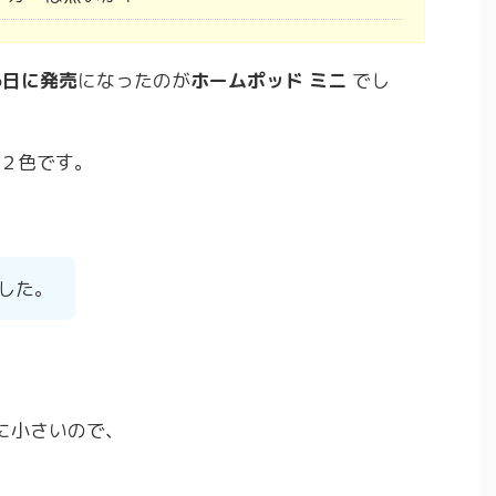
16日に発売
になったのが
ホームポッド ミニ
でし
２色です。
した。
に小さいので、