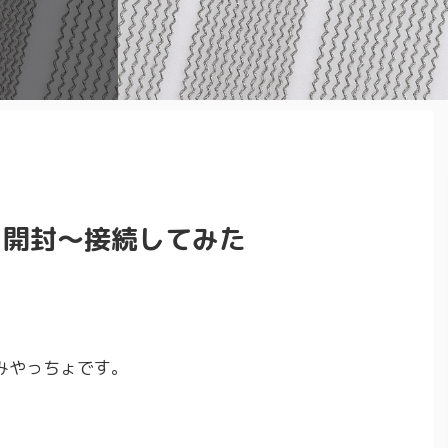
 めっちゃ
必要となっ
だよ ...
たい ...
てみたいな
 ...
かったり…な
るには スネ
叩けば良いの
な音にならな
ラムヘッド
からはずっ
が 裏側の
を開封〜接続してみた
みやっちょです。