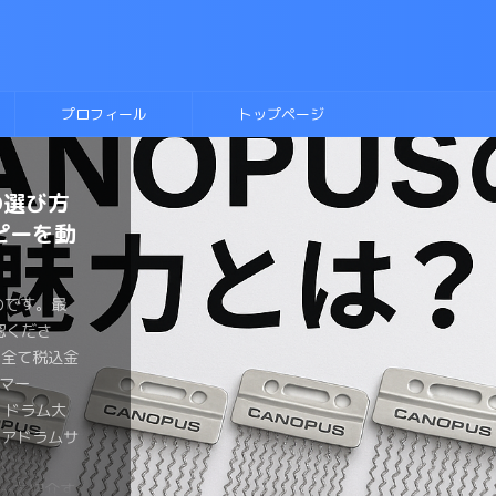
プロフィール
トップページ
の選び方
ヘッド比
に入れ
テキス
ラムに挑
ネアヘッ
側にこだ
ルースド
ディッ
ーのドラ
ピーを動
きまとめ
！
則本
か？？
わるの
トは？？
のです。最
のです。最
ものです。最
ものです。最
ものです。最
のです。最
のです。最
認くださ
認くださ
認くださ
認くださ
認くださ
認くださ
認くださ
のです。最
ものです。最
ものです。最
は全て税込金
は全て税込金
は全て税込金
は全て税込金
は全て税込金
は全て税込金
は全て税込金
認くださ
認くださ
認くださ
マー
マー
マー
マー
マー
マーみやっ
マー みやっ
は全て税込金
は全て税込金
は全て税込金
ょ ドラム大
ょ ドラム大
ょ ドラム大
ょ ドラム大
ょ ドラム大
、チューニン
なら流行し
マー
マー
マー
ネアドラムサ
ょがおすすめ
ょが変拍子の
 がヘッド
ょがブルース
メタルスネア
 恋するフ
ょ ドラム大
ょ ドラム大
ょ ドラム大
ラムヘッド
の要といえ
。 変拍
ネアのヘッ
をしたい。
ドラムを買
しましたよ
ネアドラムサ
ラマーみやっ
ょがスネアの
種類が多す
ドを手に入
ドラマーが一
ヘッドを買
。 とはい
くさんある
いません
ズドラムを
介するよ。
い同じヘッド
裏側のヘッド
みやっちょ
しでもヘッ
も気が引けま
違うのかイマ
ですが、趣
ピーを紹介す
は叩いたこ
なヘッドを