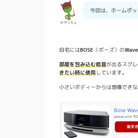
今回は、ホームポッ
みやっちょ
自宅には
BOSE
（ボーズ）の
Wave
部屋を包み込む低音
が出るスグレ
きたい時に使用
しています。
小さいボディーからは想像できな
Bose Wav
posted with
カ
楽天