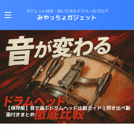
ガジェット好き・叩いてみたドラマーのブログ
みやっちょガジェット
CANOPUSスネアワイヤーの選び方と比較｜カノウプスス
【保存版】音で選ぶドラムヘッド比較ガイド｜叩き比べ動
変拍子のドラム曲に最適なテキスト・教則本はコレしかな
ロックドラマーがジャズドラムに挑戦する方法！おすすめ
【スネアチューニング】スネアヘッド交換で音が変わるの
【スネアチューニング】裏側にこだわる〜スナッピーで音
【ドラム演奏してみた】ブルースドラムの練習に最適なテ
恋するフォーチュンクッキーのドラムを叩いてみた 練習
ナッピーを動画で解説
画付きまとめ
理想のスネアサウンドを手に入れろ！スナッピーの選び方
い！
の教則本は？？
か？？
が変わるのか？実験してみた
キストは？？
スネアドラムの選び方 〜ラディック・メタル編〜
方法