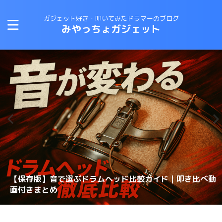
ガジェット好き・叩いてみたドラマーのブログ
みやっちょガジェット
CANOPUSスネアワイヤーの選び方と比較｜カノウプスス
【保存版】音で選ぶドラムヘッド比較ガイド｜叩き比べ動
変拍子のドラム曲に最適なテキスト・教則本はコレしかな
ロックドラマーがジャズドラムに挑戦する方法！おすすめ
【スネアチューニング】スネアヘッド交換で音が変わるの
【スネアチューニング】裏側にこだわる〜スナッピーで音
【ドラム演奏してみた】ブルースドラムの練習に最適なテ
恋するフォーチュンクッキーのドラムを叩いてみた 練習
ナッピーを動画で解説
画付きまとめ
理想のスネアサウンドを手に入れろ！スナッピーの選び方
い！
の教則本は？？
か？？
が変わるのか？実験してみた
キストは？？
スネアドラムの選び方 〜ラディック・メタル編〜
方法