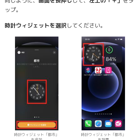
同じように、
画面を長押し
して、
左上の「＋」
をタ
ップ。
時計ウィジェットを選択
してください。
時計ウィジェット「都市」
時計ウィジェット「都市」
を追加
を設置