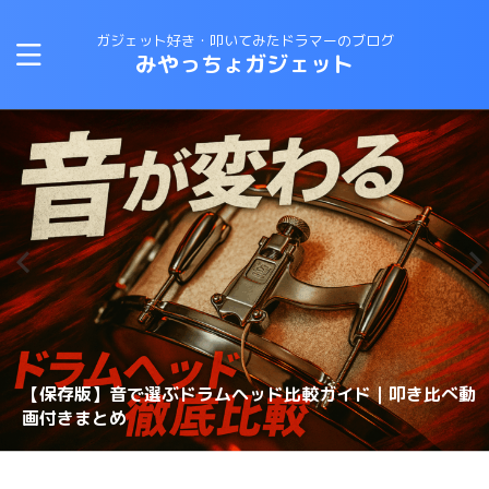
ガジェット好き・叩いてみたドラマーのブログ
みやっちょガジェット
CANOPUSスネアワイヤーの選び方と比較｜カノウプスス
【保存版】音で選ぶドラムヘッド比較ガイド｜叩き比べ動
変拍子のドラム曲に最適なテキスト・教則本はコレしかな
ロックドラマーがジャズドラムに挑戦する方法！おすすめ
【スネアチューニング】スネアヘッド交換で音が変わるの
【スネアチューニング】裏側にこだわる〜スナッピーで音
【ドラム演奏してみた】ブルースドラムの練習に最適なテ
恋するフォーチュンクッキーのドラムを叩いてみた 練習
ナッピーを動画で解説
画付きまとめ
理想のスネアサウンドを手に入れろ！スナッピーの選び方
い！
の教則本は？？
か？？
が変わるのか？実験してみた
キストは？？
スネアドラムの選び方 〜ラディック・メタル編〜
方法