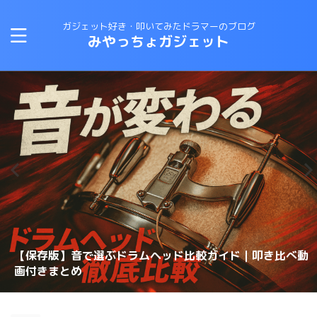
ガジェット好き・叩いてみたドラマーのブログ
みやっちょガジェット
CANOPUSスネアワイヤーの選び方と比較｜カノウプスス
【保存版】音で選ぶドラムヘッド比較ガイド｜叩き比べ動
変拍子のドラム曲に最適なテキスト・教則本はコレしかな
ロックドラマーがジャズドラムに挑戦する方法！おすすめ
【スネアチューニング】スネアヘッド交換で音が変わるの
【スネアチューニング】裏側にこだわる〜スナッピーで音
【ドラム演奏してみた】ブルースドラムの練習に最適なテ
恋するフォーチュンクッキーのドラムを叩いてみた 練習
ナッピーを動画で解説
画付きまとめ
理想のスネアサウンドを手に入れろ！スナッピーの選び方
い！
の教則本は？？
か？？
が変わるのか？実験してみた
キストは？？
スネアドラムの選び方 〜ラディック・メタル編〜
方法