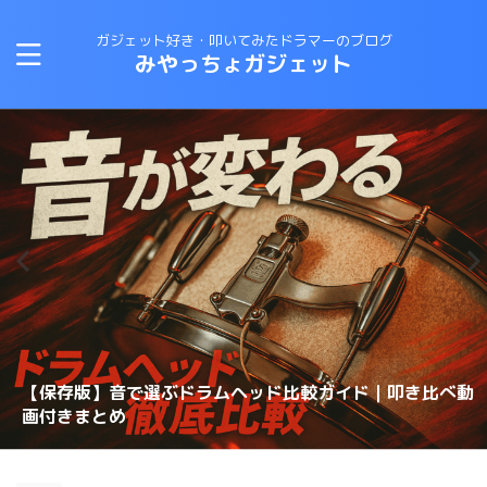
ガジェット好き・叩いてみたドラマーのブログ
みやっちょガジェット
CANOPUSスネアワイヤーの選び方と比較｜カノウプスス
【保存版】音で選ぶドラムヘッド比較ガイド｜叩き比べ動
変拍子のドラム曲に最適なテキスト・教則本はコレしかな
ロックドラマーがジャズドラムに挑戦する方法！おすすめ
【スネアチューニング】スネアヘッド交換で音が変わるの
【スネアチューニング】裏側にこだわる〜スナッピーで音
【ドラム演奏してみた】ブルースドラムの練習に最適なテ
恋するフォーチュンクッキーのドラムを叩いてみた 練習
ナッピーを動画で解説
画付きまとめ
理想のスネアサウンドを手に入れろ！スナッピーの選び方
い！
の教則本は？？
か？？
が変わるのか？実験してみた
キストは？？
スネアドラムの選び方 〜ラディック・メタル編〜
方法